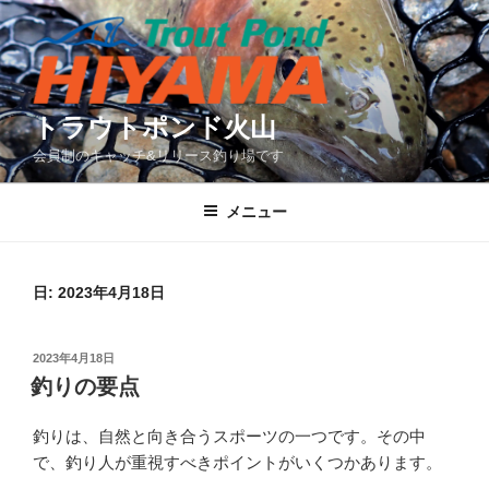
コ
ン
テ
ン
ツ
トラウトポンド火山
へ
会員制のキャッチ&リリース釣り場です
ス
キ
メニュー
ッ
プ
日:
2023年4月18日
投
2023年4月18日
稿
釣りの要点
日:
釣りは、自然と向き合うスポーツの一つです。その中
で、釣り人が重視すべきポイントがいくつかあります。