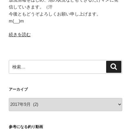
信していきます。（汗
今後ともどうぞよろしくお願い申し上げます。
m(__)m
“TP
続きを読む
火
山
ホ
ー
検
検
ム
索
索:
ペ
ー
アーカイブ
ジ
を
ア
リ
ー
ニ
カ
ュ
イ
ー
参考になる釣り動画
ブ