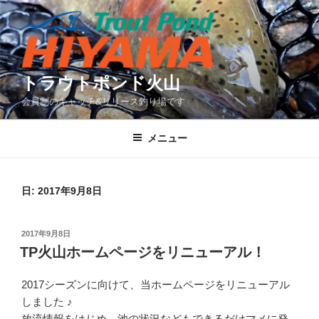
コ
ン
テ
ン
ツ
トラウトポンド火山
へ
会員制のキャッチ&リリース釣り場です
ス
キ
メニュー
ッ
プ
日:
2017年9月8日
投
2017年9月8日
稿
TP火山ホームページをリニューアル！
日:
2017シーズンに向けて、当ホームページをリニューアル
しました ♪
放流情報をはじめ、池の状況などもできるだけマメに発