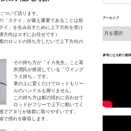
について語ります。
アーカイブ
の「ステイ」が最も重要であることは前
テイ」を生み出すために上下方向を受け
ア
横方向はエギにお任せです）
ー
際のロッドの持ち方しだいで上下方向の
カ
イ
ブ
参考になる釣り動
その持ち方が「イカ先生」こと富
所潤氏が推奨している「ワイング
ラス持ち」です。
掌の上に置くだけでロッドもリー
ルのハンドルも握りません。
この持ち方は船の揺れに合わせて
ロッドがフリーで上下に動いてく
感でアタリが抜群に取りやすいです。
縮で揺れを吸収します。