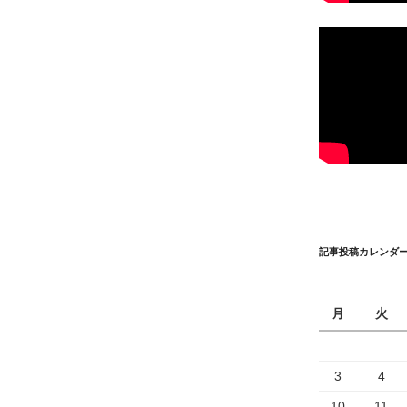
記事投稿カレンダ
月
火
3
4
10
11