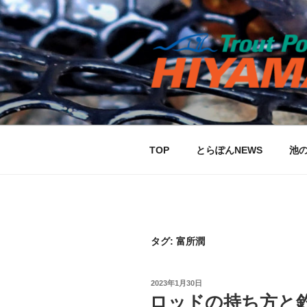
コ
ン
テ
ン
ツ
へ
ス
キ
ッ
TOP
とらぽんNEWS
池
プ
タグ:
富所潤
投
2023年1月30日
稿
ロッドの持ち方と
日: