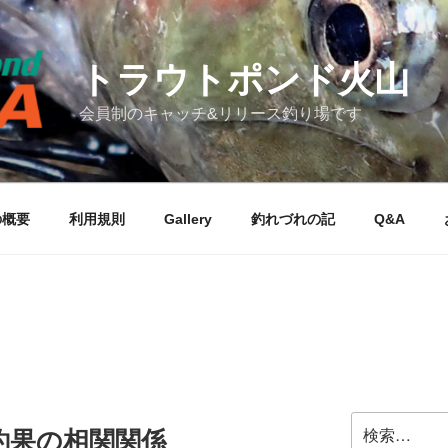
トラウトポンド火山
会員制のキャッチ&リリース釣り場です
の概要
利用規則
Gallery
釣れづれの記
Q&A
検
釣果の相関関係
索: